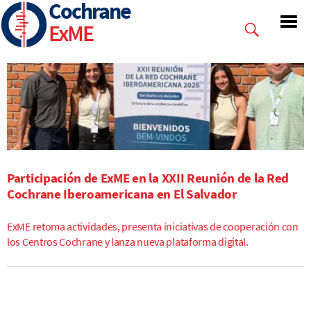
Cochrane
Pasar
al
ExME
contenido
principal
Participación de ExME en la XXII Reunión de la Red
Cochrane Iberoamericana en El Salvador
ExME retoma actividades, presenta iniciativas de cooperación con
los Centros Cochrane y lanza nueva plataforma digital.